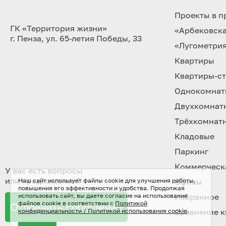
Проекты в 
ГК «Территория жизни»
«Арбековска
г. Пенза, ул. 65-летия Победы, 33
«Лугометри
Квартиры
Квартиры-с
Однокомнат
Двухкомнат
Трёхкомнат
Кладовые
Паркинг
Коммерческ
У вас есть вопросы
или предложения?
Наш сайт использует файлы cookie для улучшения работы,
Офисы
повышения его эффективности и удобства. Продолжая
использовать сайт, вы даете согласие на использование
Избранное
файлов cookie в соответствии с
Политикой
Отправить сообщение
конфиденциальности / Политикой использования cookie
Сравнение к
.