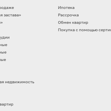
продаже
Ипотека
я застава»
Рассрочка
я»
Обмен квартир
Покупка с помощью серти
тудии
ные
ные
ные
ая недвижимость
вартир